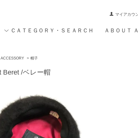
マイアカウ
ＣＡＴＥＧＯＲＹ・ＳＥＡＲＣＨ
ＡＢＯＵＴ 
ACCESSORY
>
帽子
it Beret /ベレー帽