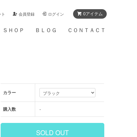
0アイテム
ント
会員登録
ログイン
Ａ ＳＨＯＰ
ＢＬＯＧ
ＣＯＮＴＡＣＴ
カラー
購入数
-