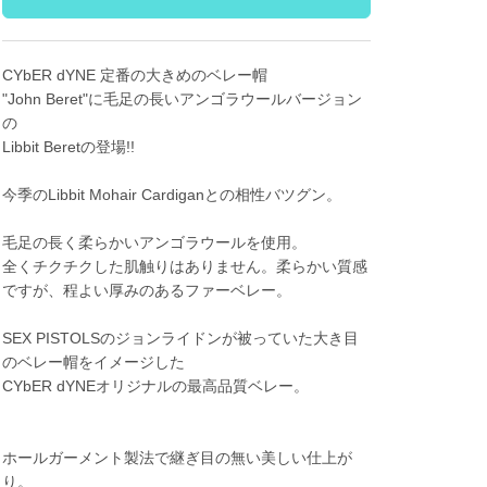
CYbER dYNE 定番の大きめのベレー帽
"John Beret"に毛足の長いアンゴラウールバージョン
の
Libbit Beretの登場!!
今季のLibbit Mohair Cardiganとの相性バツグン。
毛足の長く柔らかいアンゴラウールを使用。
全くチクチクした肌触りはありません。柔らかい質感
ですが、程よい厚みのあるファーベレー。
SEX PISTOLSのジョンライドンが被っていた大き目
のベレー帽をイメージした
CYbER dYNEオリジナルの最高品質ベレー。
ホールガーメント製法で継ぎ目の無い美しい仕上が
り。