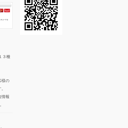
全１３種
客様の
す。
は情報
す。
す。