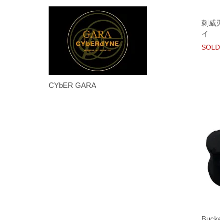
刺威
イ
SOLD
CYbER GARA
Buc