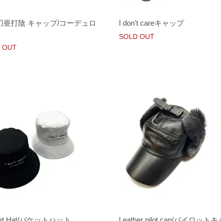
刃亜打陰 キャップ/コーデュロ
I don't careキャップ
SOLD OUT
 OUT
ket Hat/バケットハット
Leather pilot cap/パイロット