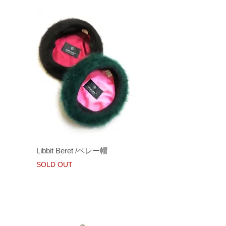
Libbit Beret /ベレー帽
SOLD OUT