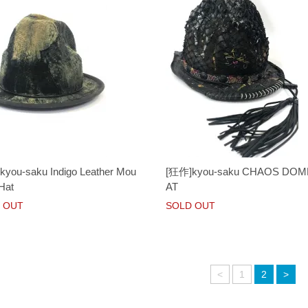
you-saku Indigo Leather Mou
[狂作]kyou-saku CHAOS DOM
 Hat
AT
 OUT
SOLD OUT
<
1
2
>