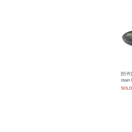
[狂作]k
ntain
SOLD