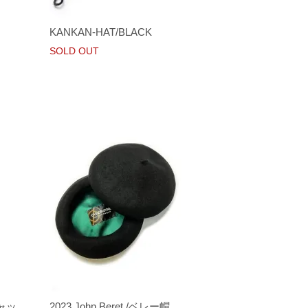
KANKAN-HAT/BLACK
SOLD OUT
キャッ
2023.John Beret /ベレー帽