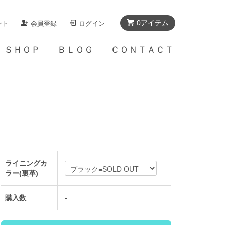
0アイテム
ント
会員登録
ログイン
Ａ ＳＨＯＰ
ＢＬＯＧ
ＣＯＮＴＡＣＴ
ライニングカ
ラー(裏革)
購入数
-