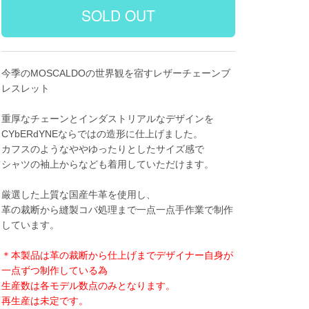
今季のMOSCALDOの世界観を宿すレザーチェーンブ
レスレット
重厚なチェーンとインダストリアルなデザインを
CYbERdYNEならではの造形に仕上げました。
カフスのようなややゆったりとしたサイズ感で
シャツの袖上からなども着用していただけます。
厳選した上質な国産牛革を使用し、
革の裁断から縫製コバ処理まで一点一点手作業で制作
しています。
＊本製品は革の裁断から仕上げまでデザイナー自身が
一点ずつ制作している為
生産数は各モデル数点のみとなります。
再生産は未定です。