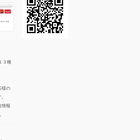
全１３種
客様の
す。
は情報
す。
す。