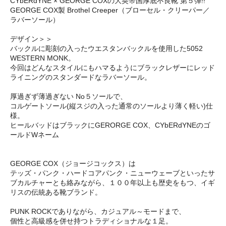
CYbERdYNE × GEORGE COXの大英帝国厚底不良靴 第５弾!!
GEORGE COX製 Brothel Creeper（ブローセル・クリーパー／
ラバーソール）
デザイン＞＞
バックルに彫刻の入ったウエスタンバックルを使用した5052
WESTERN MONK。
今回はどんなスタイルにもハマるようにブラックレザーにレッド
ライニングのスタンダードなラバーソール。
厚過ぎず薄過ぎない No５ソールで、
コルゲートソール(縦スジの入った通常のソールより薄く軽い)仕
様。
ヒールバッドはブラックにGERORGE COX、CYbERdYNEのゴ
ールドWネーム
GEORGE COX（ジョージコックス）は
テッズ・パンク・ハードコアパンク・ニューウェーブといったサ
ブカルチャーとも絡みながら、１００年以上も歴史をもつ、イギ
リスの伝統ある靴ブランド。
PUNK ROCKでありながら、カジュアル～モードまで、
個性と高級感を併せ持つトラディショナルな１足。