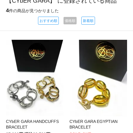
【CYbER GARA】 に登録されている商品
4
件の商品が見つかりました
おすすめ順
価格順
新着順
CYbER GARA HANDCUFFS
CYbER GARA EGYPTIAN
BRACELET
BRACELET