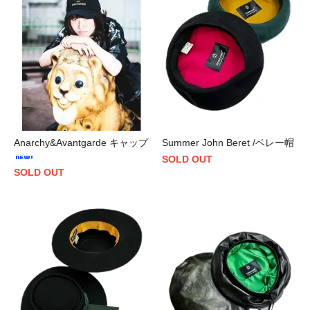
Anarchy&Avantgarde キャップ
Summer John Beret /ベレー帽
SOLD OUT
SOLD OUT