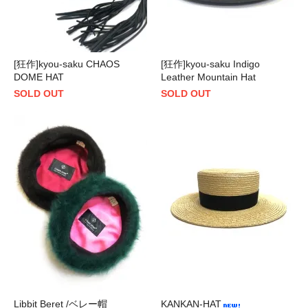
[狂作]kyou-saku CHAOS
[狂作]kyou-saku Indigo
DOME HAT
Leather Mountain Hat
SOLD OUT
SOLD OUT
Libbit Beret /ベレー帽
KANKAN-HAT