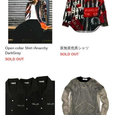
Open collar Shirt /Anarchy
亜無亜危異シャツ
DarkGray
SOLD OUT
SOLD OUT