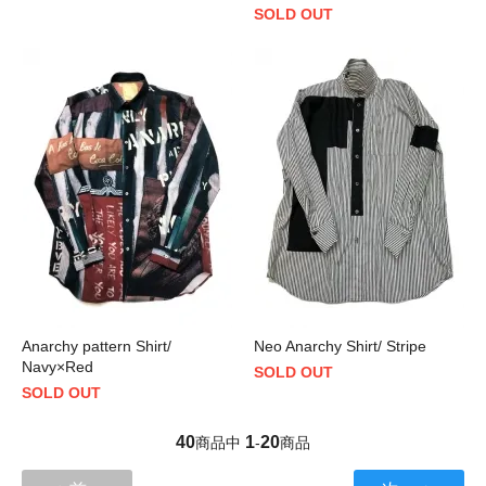
SOLD OUT
Anarchy pattern Shirt/
Neo Anarchy Shirt/ Stripe
Navy×Red
SOLD OUT
SOLD OUT
40
1
20
商品中
-
商品