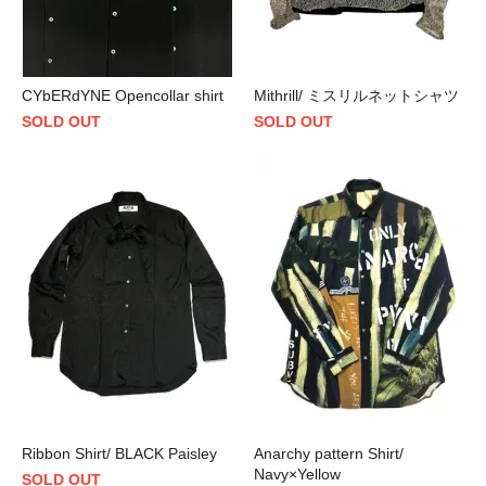
CYbERdYNE Opencollar shirt
Mithrill/ ミスリルネットシャツ
SOLD OUT
SOLD OUT
Ribbon Shirt/ BLACK Paisley
Anarchy pattern Shirt/
Navy×Yellow
SOLD OUT